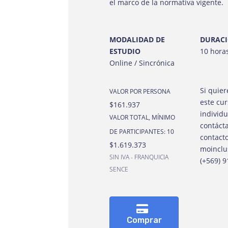
el marco de la normativa vigente
.
MODALIDAD DE
DURAC
ESTUDIO
10 hora
Online / Sincrónica
Si quie
VALOR POR PERSONA
este cu
$161.937
individ
VALOR TOTAL, MÍNIMO
contáct
DE PARTICIPANTES: 10
contact
$1.619.373
moinclu
SIN IVA - FRANQUICIA
(+569) 
SENCE
Comprar