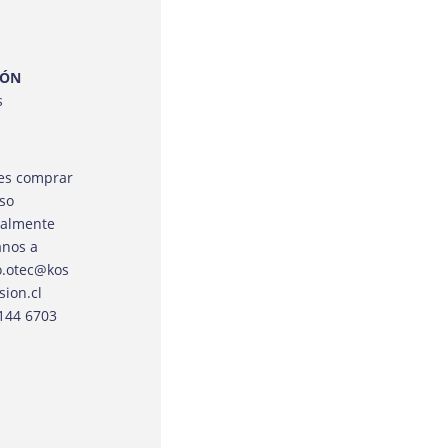
IÓN
s
res comprar
rso
ualmente
anos a
o.otec@kos
sion.cl
9144 6703