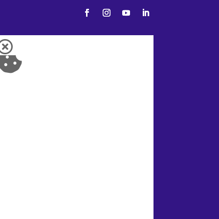


Aviso sobre el
uso de Cookies
Este sitio web utiliza
cookies para mejorar la
experiencia del usuario y
para análisis de datos. Al
utilizar este sitio, usted
acepta el uso de cookies
de acuerdo con nuestra
política de cookies. Para
más información sobre el
uso de cookies y cómo