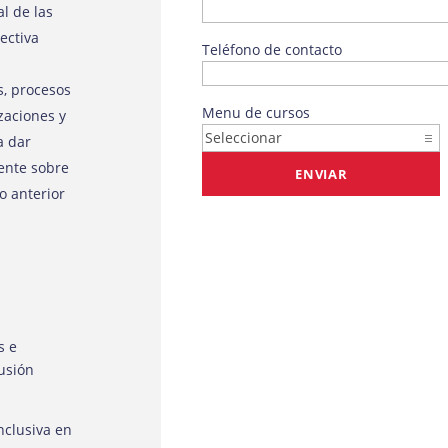
l de las
ectiva
Teléfono de contacto
s, procesos
Menu de cursos
zaciones y
a dar
ente sobre
o anterior
s e
lusión
nclusiva en