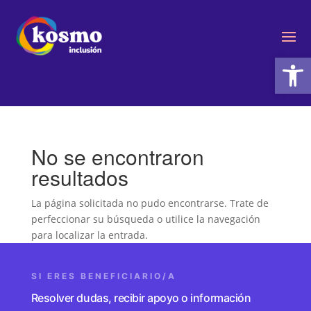
Ab
No se encontraron
resultados
La página solicitada no pudo encontrarse. Trate de
perfeccionar su búsqueda o utilice la navegación
para localizar la entrada.
SI ERES BENEFICIARIO/A
Resolver dudas, recibir apoyo o información